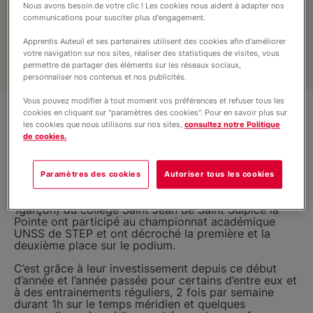
Nous avons besoin de votre clic ! Les cookies nous aident à adapter nos
Fonds Social Européen
communications pour susciter plus d'engagement.
Apprentis Auteuil et ses partenaires utilisent des cookies afin d'améliorer
votre navigation sur nos sites, réaliser des statistiques de visites, vous
Pratique et contact
permettre de partager des éléments sur les réseaux sociaux,
personnaliser nos contenus et nos publicités.
Actualités
Vous pouvez modifier à tout moment vos préférences et refuser tous les
cookies en cliquant sur "paramètres des cookies". Pour en savoir plus sur
les cookies que nous utilisons sur nos sites,
consultez notre Politique
de cookies.
Paramètres des cookies
Autoriser tous les cookies
Mercredi 3 avril 2024 à Graulhet, deux équipes de 7
et 6 élèves de sixième et cinquième (12 filles et
1garçon) du collège Saint Jean de Saint Sulpice la
Pointe ont participé au championnat académique
UNSS de STEP et ont décroché la première et la
deuxième place sur le podium.
C’est grâce à leur investissement depuis ce début
d’année et l’année passée pour certains d’entre eux et
à des entrainements réguliers, 2 fois par semaine
durant 1h sur le temps méridien et quelques