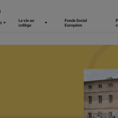
)
La vie au
Fonds Social
P
t
collège
Européen
c