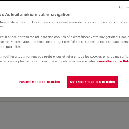
Contin
 d'Auteuil améliore votre navigation
esoin de votre clic ! Les cookies nous aident à adapter nos communications pour susc
nt.
teuil et ses partenaires utilisent des cookies afin d'améliorer votre navigation sur nos si
ques de visites, vous permettre de partager des éléments sur les réseaux sociaux, pers
nos publicités.
sur la cour
 Saint Jean, la vie des élèves est rythm
modifier à tout moment vos préférences et refuser tous les cookies en cliquant sur "
ur en savoir plus sur les cookies que nous utilisons sur nos sites,
consultez notre Poli
n des classes. L’implication dans des a
ectivité et le bien-être de chacun.
Paramètres des cookies
Autoriser tous les cookies