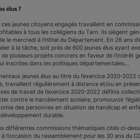
es élus ?
 ces jeunes citoyens engagés travaillent en commiss
ofitables à tous les collégiens du Tarn. Ils siègent g
e le mercredi à l’Hôtel du Département. En 28 ans d’
ler à la tâche, soit près de 600 jeunes élus ayant exe
n de plusieurs projets concrets en faveur de l’intérêt g
’hui inscrites dans les politiques départementales…
mentaux jeunes élus au titre du l’exercice 2020-2022
s, travaillent régulièrement à distance et/ou en présen
axes de travail de l’exercice 2020-2022 définis collect
ter contre le harcèlement scolaire, promouvoir l’égalité
nomie des personnes en situation de handicap et enfin
e développement durable.
es différentes commissions thématiques cités ci-dess
 à l’occasion du rassemblement pour les 30 ans du CD