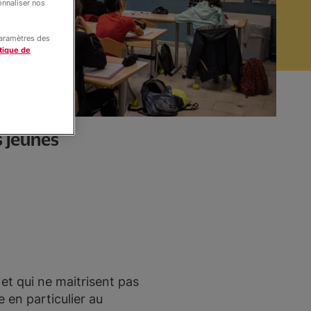
onnaliser nos
paramètres des
tique de
s jeunes
et qui ne maitrisent pas
 en particulier au