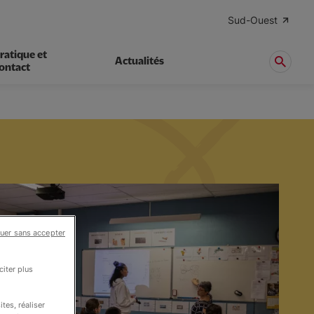
Sud-Ouest
ratique et
Actualités
ontact
uer sans accepter
iter plus
tes, réaliser