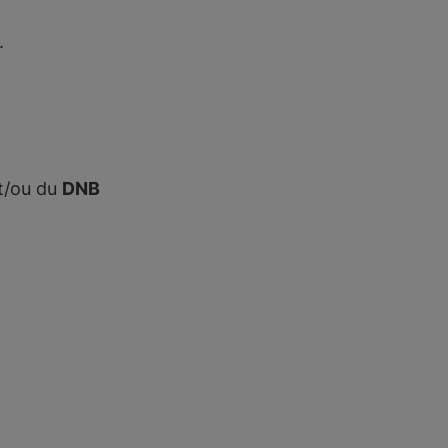
.
et/ou du
DNB