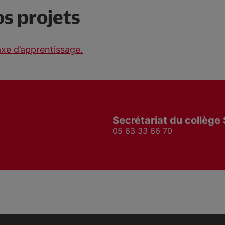
s projets
axe d’apprentissage.
Secrétariat du collège
05 63 33 66 70