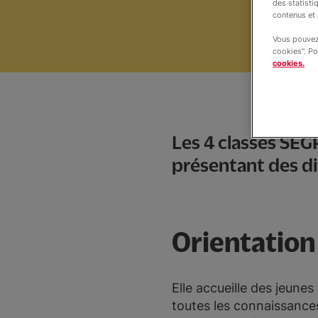
des statisti
contenus et 
Vous pouvez 
cookies". Po
cookies.
Les 4 classes SEG
présentant des di
Orientation
Elle accueille des jeune
toutes les connaissances