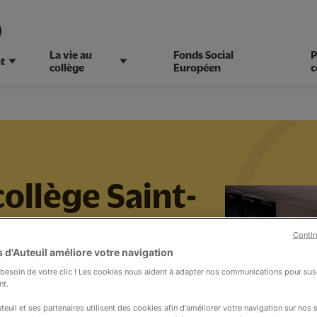
)
La vie au
Fonds Social
P
t
collège
Européen
c
ollège Saint-
Contin
 d'Auteuil améliore votre navigation
esoin de votre clic ! Les cookies nous aident à adapter nos communications pour susc
nt.
teuil et ses partenaires utilisent des cookies afin d'améliorer votre navigation sur nos si